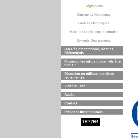
Dégrippants
Détergents Nettoyants
Graisses techniques
Huiles de lubrification et entretien
Solvants Dégraissants
IAA Réglementations, Normes,
Référentiels
Pourquoi les intrus doivent-ils être
bleus ?
Détection en milieux sensibles
réglementés
Visite du site
Accès
Contact
Présence internationale
167704