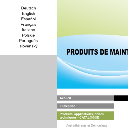
Deutsch
English
Español
Français
Italiano
Polskie
Português
slovenský
Accueil
Entreprise
Produits, applications, fiches
techniques - CATALOGUE
Anti-adhérents et Démoulants