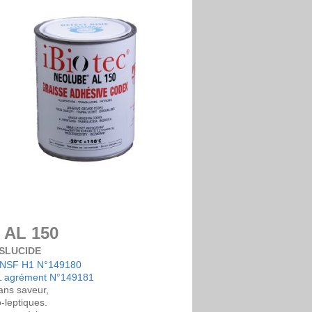
AL 150
SLUCIDE
t NSF H1 N°149180
 L agrément N°149181
ans saveur,
-leptiques.