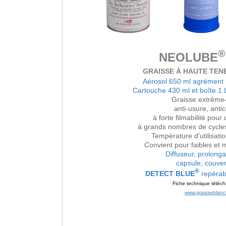
®
NEOLUBE
GRAISSE À HAUTE TEN
Aérosol 650 ml agrémen
Cartouche 430 ml et boîte 1
Graisse extrême-
anti-usure, antic
à forte filmabilité pour 
à grands nombres de cycle
Température d'utilisat
Convient pour faibles et
Diffuseur, prolonga
capsule, couver
®
DETECT BLUE
repérabl
Fiche technique téléch
www.graisseblan