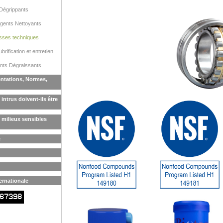
Dégrippants
gents Nettoyants
sses techniques
ubrification et entretien
nts Dégraissants
ntations, Normes,
intrus doivent-ils être
 milieux sensibles
e
ernationale
67398