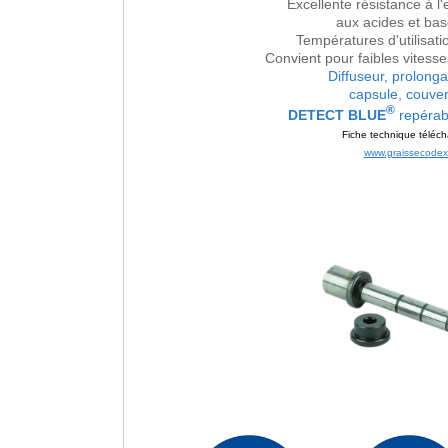
Excellente résistance à l'
aux acides et bas
Températures d'utilisat
Convient pour faibles vitesses
Diffuseur, prolonga
capsule, couver
®
DETECT BLUE
repérabl
Fiche technique téléch
www.graissecodex