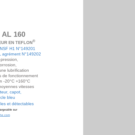
AL 160
®
EUR EN TEFLON
t NSF H1 N°149201
 L agrément N°149202
pression,
orrosion,
une lubrification
s de fonctionnement
ion -20°C +160°C
 moyennes vitesses
teur, capot,
cle bleu
es et détectables
argeable sur
che.com