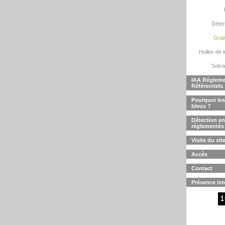
Déter
Grai
Huiles de l
Solva
IAA Régleme
Référentiels
Pourquoi les 
bleus ?
Détection en
réglementés
Visite du sit
Accès
Contact
Présence int
1