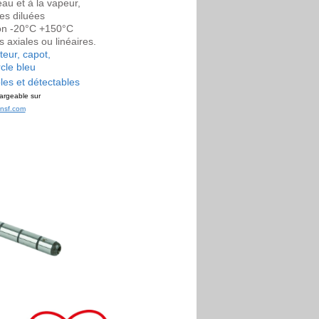
eau et à la vapeur,
es diluées
ion -20°C +150°C
 axiales ou linéaires.
teur, capot,
cle bleu
es et détectables
argeable sur
nsf.com