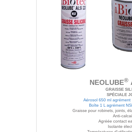
®
NEOLUBE
GRAISSE SI
SPÉCIALE J
Aérosol 650 ml agrémen
Boîte 1 L agrément N
Graisse pour robinets, joints, 
Anti-calcai
Agréée contact ea
Isolante élec
Températures d'utilisat