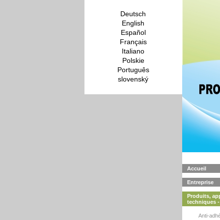
Deutsch
English
Español
Français
Italiano
Polskie
Português
slovenský
Accueil
Entreprise
Produits, app
techniques
Anti-adh