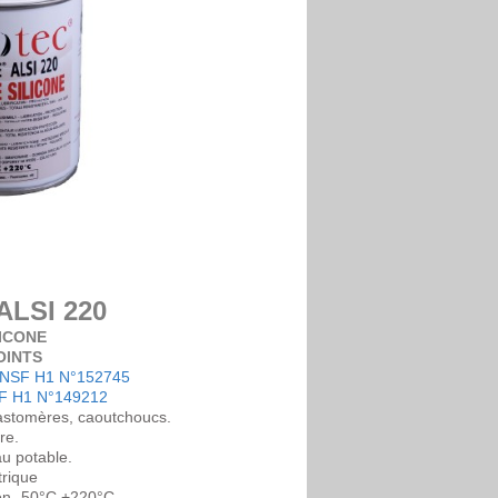
ALSI 220
LICONE
OINTS
t NSF H1 N°152745
SF H1 N°149212
élastomères, caoutchoucs.
re.
u potable.
trique
ion -50°C +220°C