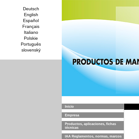
Deutsch
English
Español
Français
Italiano
Polskie
Português
slovenský
Inicio
Empresa
Productos, aplicaciones, fichas
técnicas
IAA Reglamentos, normas, marcos