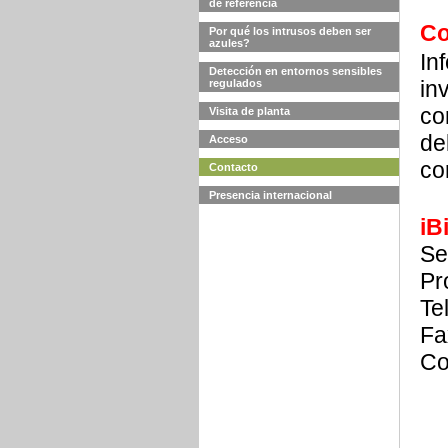
de referencia
Co
Por qué los intrusos deben ser
azules?
In
Detección en entornos sensibles
in
regulados
co
Visita de planta
de
Acceso
co
Contacto
Presencia internacional
iB
Se
Pr
Te
Fa
Co