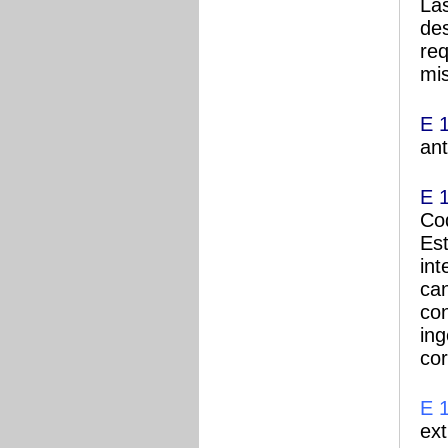
Las
des
req
mi
E 
an
E 
Cod
Es
int
ca
con
ing
cor
E 
ext