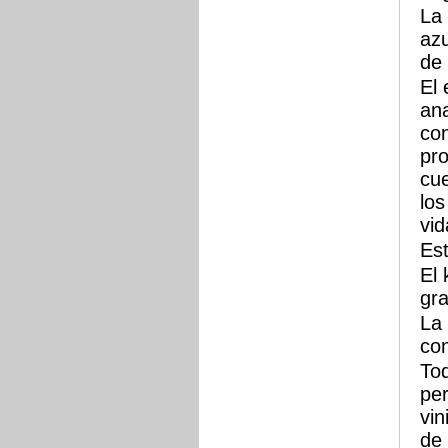
La 
azu
de 
El 
ana
con
pro
cue
los
vid
Es
El 
gra
La 
con
Tod
per
vin
de 