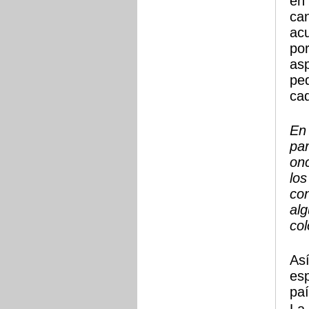
en 
can
ac
por
asp
pe
ca
En 
par
onc
los
con
alg
col
Así
esp
paí