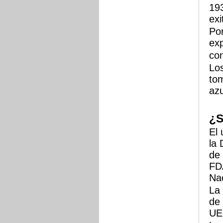
193
exi
Por
ex
co
Los
tom
az
¿
El 
la 
de 
FD
Na
La 
de 
UE