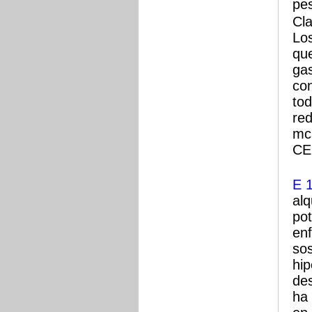
pe
Cla
Los
qu
gas
con
tod
re
mc.
CE
E 
alq
po
en
sos
hip
de
ha 