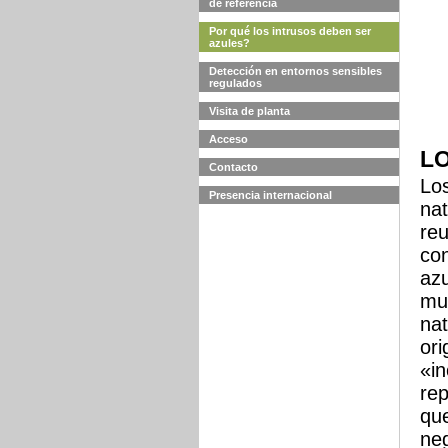
de referencia
Por qué los intrusos deben ser
azules?
Detección en entornos sensibles
regulados
Visita de planta
Acceso
L
Contacto
Los
Presencia internacional
nat
reu
con
azu
muy
nat
ori
«in
rep
que
neg