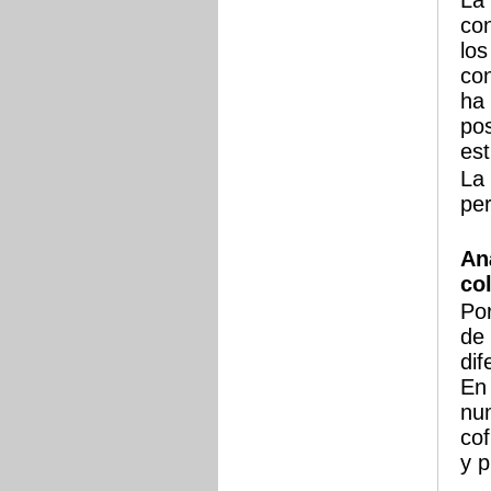
La 
con
los
co
ha 
pos
es
La
per
An
co
Por
de 
dif
En 
num
cof
y p